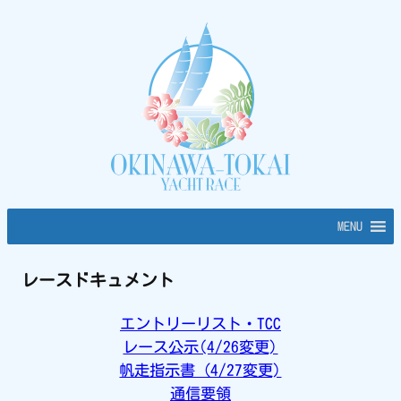
内
容
を
ス
キ
ッ
プ
MENU
レースドキュメント
エントリーリスト・TCC
レース公示(4/26変更)
帆走指示書（4/27変更)
通信要領