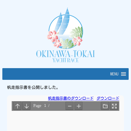
内
容
を
ス
キ
ッ
プ
MENU
帆走指示書を公開しました。
帆走指示書のダウンロード
ダウンロード