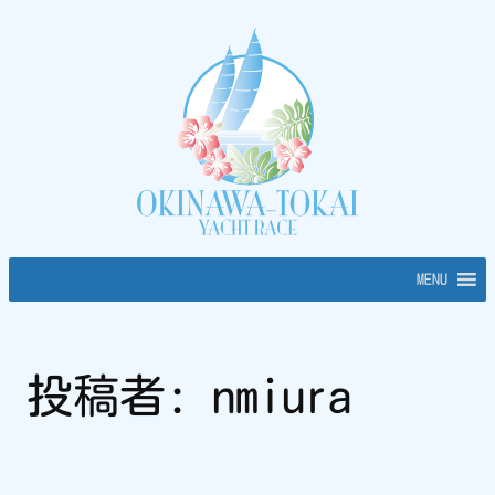
内
容
を
ス
キ
ッ
プ
MENU
投稿者:
nmiura